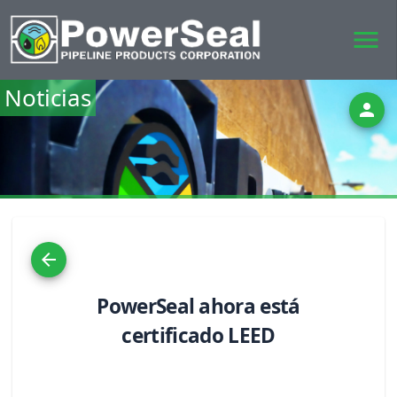
menu
Noticias
person
arrow_back
PowerSeal ahora está
certificado LEED