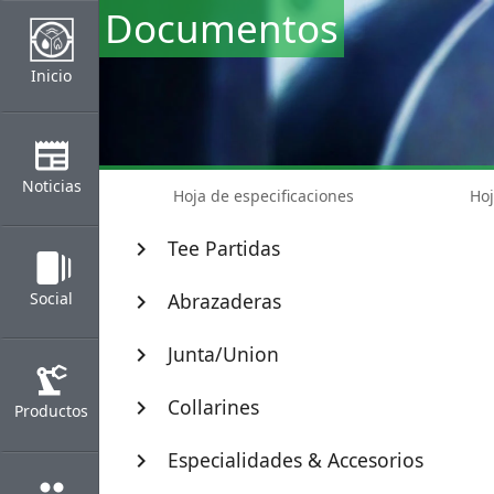
Documentos
Inicio
newspaper
Noticias
Hoja de especificaciones
Hoj
Tee Partidas
chevron_right
web_stories
Social
Abrazaderas
chevron_right
Junta/Union
chevron_right
precision_manufacturing
Collarines
chevron_right
Productos
Especialidades & Accesorios
chevron_right
group