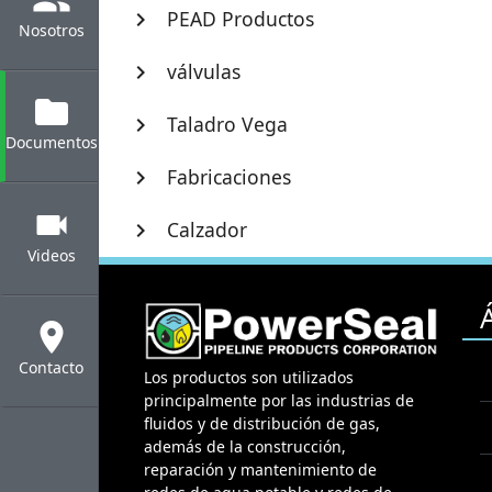
PEAD Productos
chevron_right
Nosotros
válvulas
chevron_right
folder
Taladro Vega
chevron_right
Documentos
Fabricaciones
chevron_right
videocam
Calzador
chevron_right
Videos
location_on
Contacto
Los productos son utilizados
principalmente por las industrias de
fluidos y de distribución de gas,
además de la construcción,
reparación y mantenimiento de