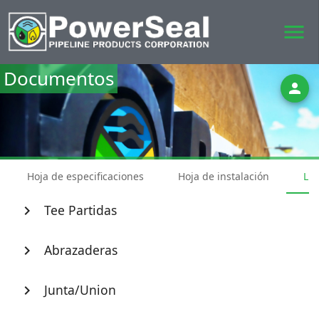
menu
Documentos
person
Hoja de especificaciones
Hoja de instalación
Lis
Tee Partidas
chevron_right
Abrazaderas
chevron_right
Junta/Union
chevron_right