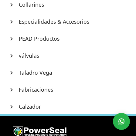
Collarines
chevron_right
Especialidades & Accesorios
chevron_right
PEAD Productos
chevron_right
válvulas
chevron_right
Taladro Vega
chevron_right
Fabricaciones
chevron_right
Calzador
chevron_right