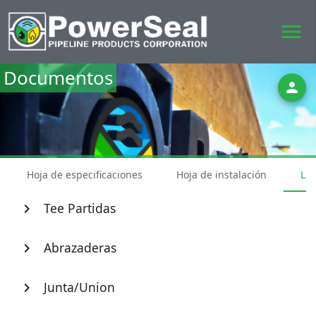
menu
Documentos
person
Hoja de especificaciones
Hoja de instalación
Lis
Tee Partidas
chevron_right
Abrazaderas
chevron_right
Junta/Union
chevron_right