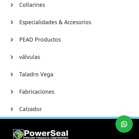
Collarines
chevron_right
Especialidades & Accesorios
chevron_right
PEAD Productos
chevron_right
válvulas
chevron_right
Taladro Vega
chevron_right
Fabricaciones
chevron_right
Calzador
chevron_right