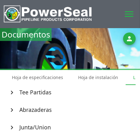
menu
Documentos
person
Hoja de especificaciones
Hoja de instalación
Lis
Tee Partidas
chevron_right
Abrazaderas
chevron_right
Junta/Union
chevron_right