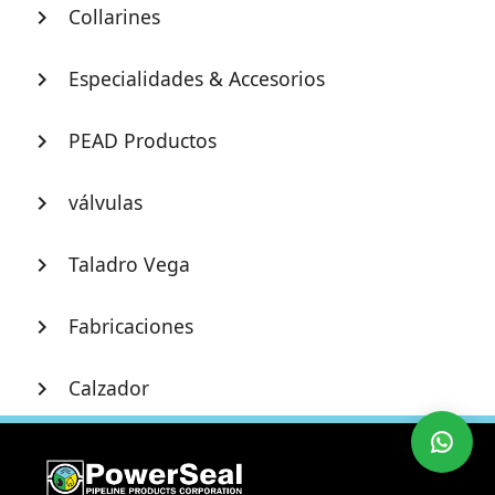
Collarines
chevron_right
Especialidades & Accesorios
chevron_right
PEAD Productos
chevron_right
válvulas
chevron_right
Taladro Vega
chevron_right
Fabricaciones
chevron_right
Calzador
chevron_right