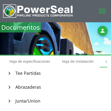
menu
Documentos
person
Hoja de especificaciones
Hoja de instalación
Lis
Tee Partidas
chevron_right
Abrazaderas
chevron_right
Junta/Union
chevron_right