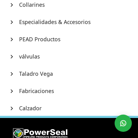
Collarines
chevron_right
Especialidades & Accesorios
chevron_right
PEAD Productos
chevron_right
válvulas
chevron_right
Taladro Vega
chevron_right
Fabricaciones
chevron_right
Calzador
chevron_right