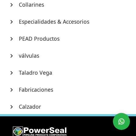
Collarines
chevron_right
Especialidades & Accesorios
chevron_right
PEAD Productos
chevron_right
válvulas
chevron_right
Taladro Vega
chevron_right
Fabricaciones
chevron_right
Calzador
chevron_right