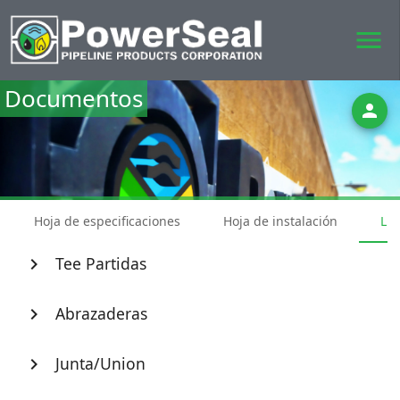
menu
Documentos
person
Hoja de especificaciones
Hoja de instalación
Lis
Tee Partidas
chevron_right
Abrazaderas
chevron_right
Junta/Union
chevron_right