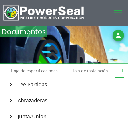
menu
Documentos
person
Hoja de especificaciones
Hoja de instalación
Lis
Tee Partidas
chevron_right
Abrazaderas
chevron_right
Junta/Union
chevron_right