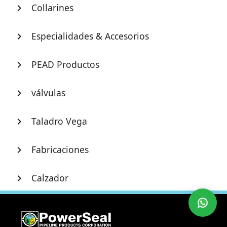
Collarines
chevron_right
Especialidades & Accesorios
chevron_right
PEAD Productos
chevron_right
válvulas
chevron_right
Taladro Vega
chevron_right
Fabricaciones
chevron_right
Calzador
chevron_right