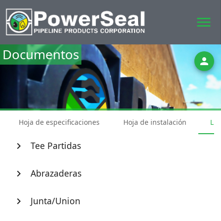
menu
Documentos
person
Hoja de especificaciones
Hoja de instalación
Lis
Tee Partidas
chevron_right
Abrazaderas
chevron_right
Junta/Union
chevron_right