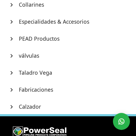
Collarines
chevron_right
Especialidades & Accesorios
chevron_right
PEAD Productos
chevron_right
válvulas
chevron_right
Taladro Vega
chevron_right
Fabricaciones
chevron_right
Calzador
chevron_right