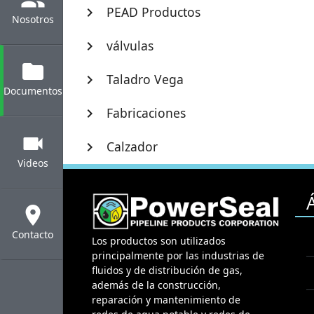
PEAD Productos
chevron_right
Nosotros
válvulas
chevron_right
folder
Taladro Vega
chevron_right
Documentos
Fabricaciones
chevron_right
videocam
Calzador
chevron_right
Videos
location_on
Contacto
Los productos son utilizados
principalmente por las industrias de
fluidos y de distribución de gas,
además de la construcción,
reparación y mantenimiento de