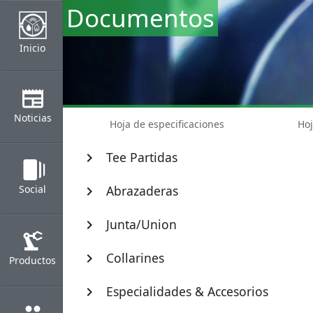
Documentos
Inicio
newspaper
Noticias
Hoja de especificaciones
Hoj
Tee Partidas
chevron_right
web_stories
Social
Abrazaderas
chevron_right
Junta/Union
chevron_right
precision_manufacturing
Collarines
chevron_right
Productos
Especialidades & Accesorios
chevron_right
group