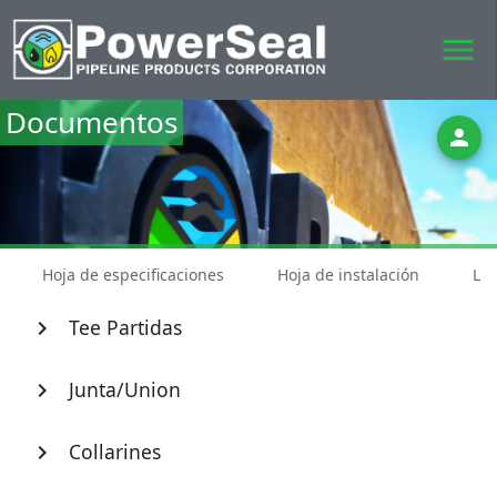
menu
Documentos
person
Hoja de especificaciones
Hoja de instalación
Lis
Tee Partidas
chevron_right
Junta/Union
chevron_right
Collarines
chevron_right