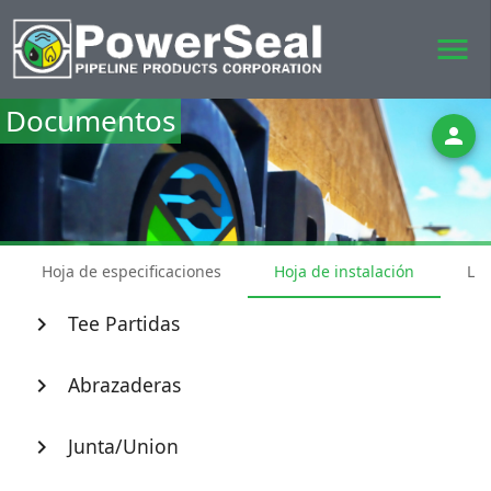
menu
Documentos
person
Hoja de especificaciones
Hoja de instalación
Lis
Tee Partidas
chevron_right
Abrazaderas
chevron_right
Junta/Union
chevron_right