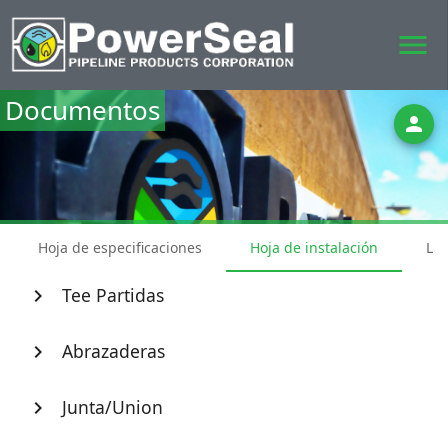
menu
Documentos
person
Hoja de especificaciones
Hoja de instalación
Lis
Tee Partidas
chevron_right
Abrazaderas
chevron_right
Junta/Union
chevron_right