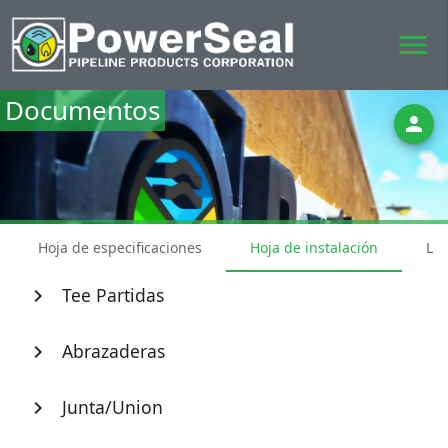
menu
Documentos
person
Hoja de especificaciones
Hoja de instalación
Lis
Tee Partidas
chevron_right
Abrazaderas
chevron_right
Junta/Union
chevron_right