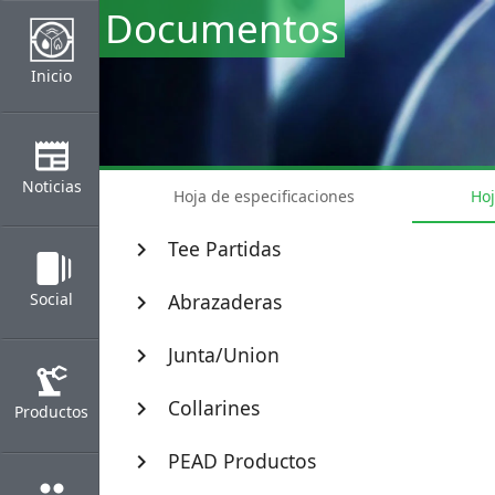
Documentos
Inicio
newspaper
Noticias
Hoja de especificaciones
Hoj
Tee Partidas
chevron_right
web_stories
Social
Abrazaderas
chevron_right
Junta/Union
chevron_right
precision_manufacturing
Collarines
chevron_right
Productos
PEAD Productos
chevron_right
group