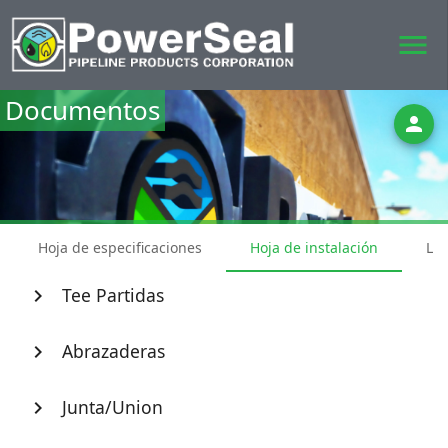
menu
Documentos
person
Hoja de especificaciones
Hoja de instalación
Lis
Tee Partidas
chevron_right
Abrazaderas
chevron_right
Junta/Union
chevron_right