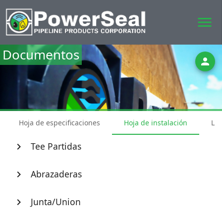
menu
Documentos
person
Hoja de especificaciones
Hoja de instalación
Lis
Tee Partidas
chevron_right
Abrazaderas
chevron_right
Junta/Union
chevron_right