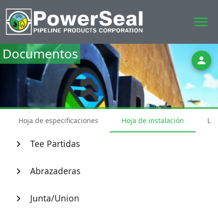
menu
Documentos
person
Hoja de especificaciones
Hoja de instalación
Lis
Tee Partidas
chevron_right
Abrazaderas
chevron_right
Junta/Union
chevron_right