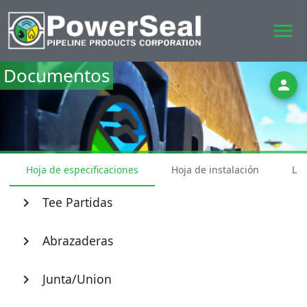
menu
Documentos
person
Hoja de especificaciones
Hoja de instalación
Lis
Tee Partidas
chevron_right
Abrazaderas
chevron_right
Junta/Union
chevron_right