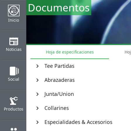
Documentos
Inicio
newspaper
Noticias
Hoja de especificaciones
Hoj
Tee Partidas
chevron_right
web_stories
Social
Abrazaderas
chevron_right
Junta/Union
chevron_right
precision_manufacturing
Collarines
chevron_right
Productos
Especialidades & Accesorios
chevron_right
group