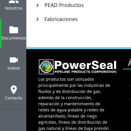
PEAD Productos
chevron_right
Nosotros
Fabricaciones
chevron_right
folder
Documentos
videocam
Videos
Los productos son utilizados
principalmente por las industrias de
location_on
fluidos y de distribución de gas,
además de la construcción,
Contacto
reparación y mantenimiento de
redes de agua potable y redes de
alcantarillado, líneas de riego
agrícolas, líneas de distribución de
gas natural y líneas de baja presión