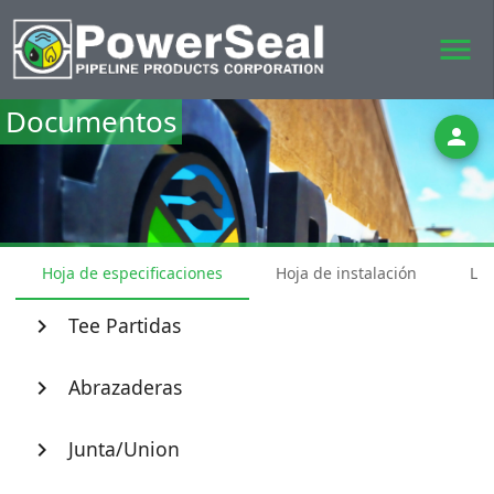
menu
Documentos
person
Hoja de especificaciones
Hoja de instalación
Lis
Tee Partidas
chevron_right
Abrazaderas
chevron_right
Junta/Union
chevron_right