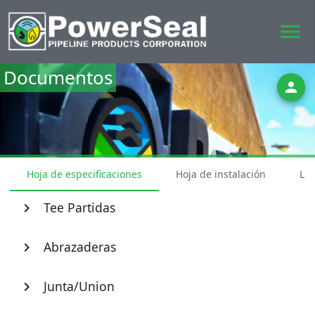
menu
Documentos
person
Hoja de especificaciones
Hoja de instalación
Lis
Tee Partidas
chevron_right
Abrazaderas
chevron_right
Junta/Union
chevron_right