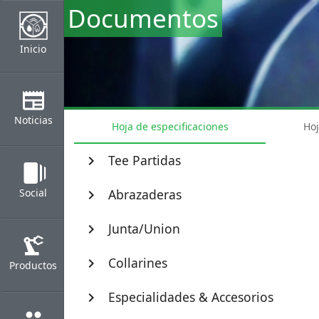
Documentos
Inicio
newspaper
Noticias
Hoja de especificaciones
Hoj
Tee Partidas
chevron_right
web_stories
Social
Abrazaderas
chevron_right
Junta/Union
chevron_right
precision_manufacturing
Collarines
chevron_right
Productos
Especialidades & Accesorios
chevron_right
group