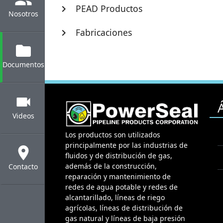
PEAD Productos
chevron_right
Nosotros
Fabricaciones
chevron_right
folder
Documentos
videocam
Videos
Los productos son utilizados
principalmente por las industrias de
location_on
fluidos y de distribución de gas,
además de la construcción,
Contacto
reparación y mantenimiento de
redes de agua potable y redes de
alcantarillado, líneas de riego
agrícolas, líneas de distribución de
gas natural y líneas de baja presión