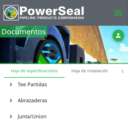
menu
Documentos
person
Hoja de especificaciones
Hoja de instalación
Lis
Tee Partidas
chevron_right
Abrazaderas
chevron_right
Junta/Union
chevron_right