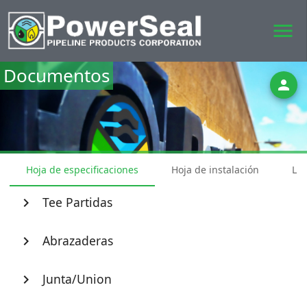
menu
Documentos
person
Hoja de especificaciones
Hoja de instalación
Lis
Tee Partidas
chevron_right
Abrazaderas
chevron_right
Junta/Union
chevron_right