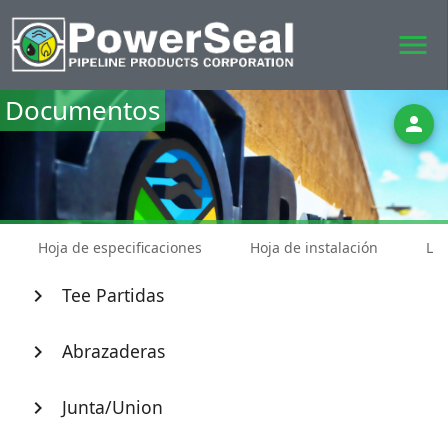
menu
Documentos
person
Hoja de especificaciones
Hoja de instalación
Lis
Tee Partidas
chevron_right
Abrazaderas
chevron_right
Junta/Union
chevron_right