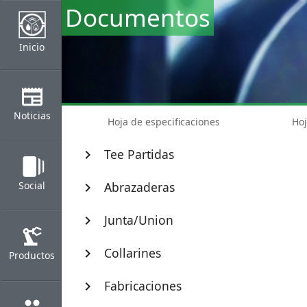
Documentos
Inicio
newspaper
Noticias
Hoja de especificaciones
Hoj
Tee Partidas
chevron_right
web_stories
Social
Abrazaderas
chevron_right
Junta/Union
chevron_right
precision_manufacturing
Collarines
chevron_right
Productos
Fabricaciones
chevron_right
group