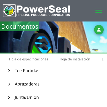
menu
Documentos
person
Hoja de especificaciones
Hoja de instalación
Lis
Tee Partidas
chevron_right
Abrazaderas
chevron_right
Junta/Union
chevron_right