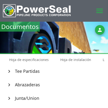
menu
Documentos
person
Hoja de especificaciones
Hoja de instalación
Lis
Tee Partidas
chevron_right
Abrazaderas
chevron_right
Junta/Union
chevron_right