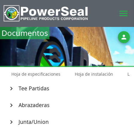
menu
Documentos
person
Hoja de especificaciones
Hoja de instalación
Lis
Tee Partidas
chevron_right
Abrazaderas
chevron_right
Junta/Union
chevron_right