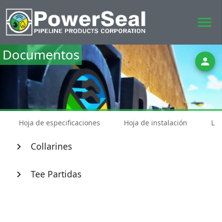
menu
Documentos
person
Hoja de especificaciones
Hoja de instalación
Lis
Collarines
chevron_right
Tee Partidas
chevron_right